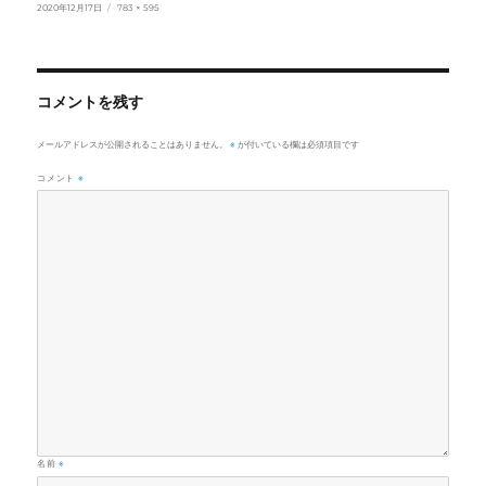
投
フ
2020年12月17日
783 × 595
稿
ル
日:
サ
イ
ズ
コメントを残す
※
メールアドレスが公開されることはありません。
が付いている欄は必須項目です
コメント
※
名前
※